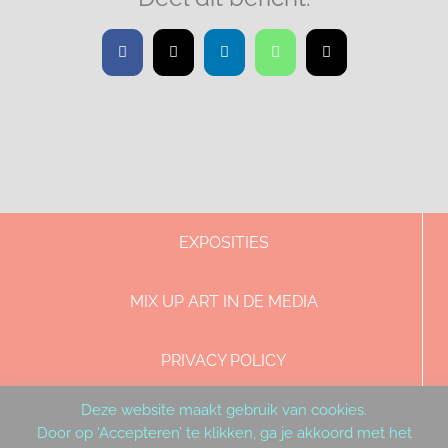
Facebook
X
LinkedIn
WhatsApp
E-
mail
EXPOSITIES
MIX UP ART IN DE MEDIA
PRIVACY POLICY
Deze website maakt gebruik van cookies.
DISCLAIMER & COPYRIGHT
Door op ‘Accepteren’ te klikken, ga je akkoord met het