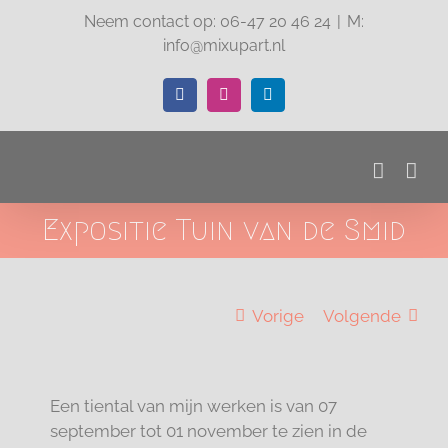
Ga
Neem contact op: 06-47 20 46 24
|
M:
naar
info@mixupart.nl
inhoud
Facebook
Instagram
LinkedIn
Expositie Tuin van de Smid
Vorige
Volgende
Een tiental van mijn werken is van 07
september tot 01 november te zien in de