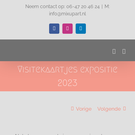
Ga
Neem contact op: 06-47 20 46 24
|
M:
naar
info@mixupart.nl
inhoud
Facebook
Instagram
LinkedIn
Visitekaartjes expositie
2023
Vorige
Volgende