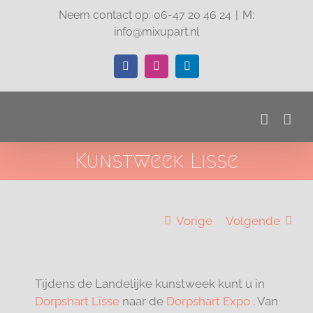
Ga
Neem contact op: 06-47 20 46 24
|
M:
naar
info@mixupart.nl
inhoud
Facebook
Instagram
LinkedIn
Kunstweek Lisse
Vorige
Volgende
Tijdens de Landelijke kunstweek kunt u in
Dorpshart Lisse
naar de
Dorpshart Expo
. Van