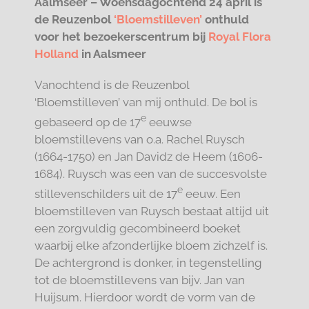
Aalmseer – Woensdagochtend 24 april is
de Reuzenbol
‘Bloemstilleven’
onthuld
voor het bezoekerscentrum bij
Royal Flora
Holland
in Aalsmeer
Vanochtend is de Reuzenbol
‘Bloemstilleven’ van mij onthuld. De bol is
e
gebaseerd op de 17
eeuwse
bloemstillevens van o.a. Rachel Ruysch
(1664-1750) en Jan Davidz de Heem (1606-
1684). Ruysch was een van de succesvolste
e
stillevenschilders uit de 17
eeuw. Een
bloemstilleven van Ruysch bestaat altijd uit
een zorgvuldig gecombineerd boeket
waarbij elke afzonderlijke bloem zichzelf is.
De achtergrond is donker, in tegenstelling
tot de bloemstillevens van bijv. Jan van
Huijsum. Hierdoor wordt de vorm van de