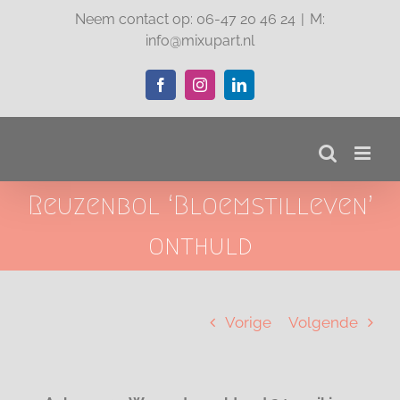
Ga
Neem contact op: 06-47 20 46 24
|
M:
naar
info@mixupart.nl
inhoud
Facebook
Instagram
LinkedIn
Reuzenbol ‘Bloemstilleven’
onthuld
Vorige
Volgende