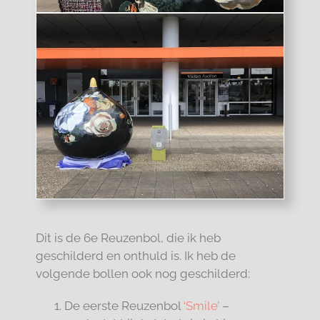
Dit is de 6e Reuzenbol, die ik heb
geschilderd en onthuld is. Ik heb de
volgende bollen ook nog geschilderd:
De eerste Reuzenbol
‘Smile’
–