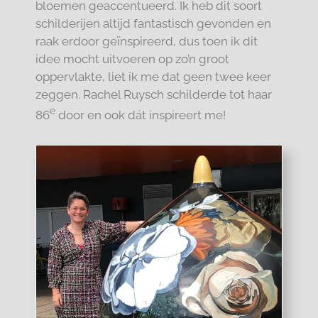
bloemen geaccentueerd. Ik heb dit soort
schilderijen altijd fantastisch gevonden en
raak erdoor geïnspireerd, dus toen ik dit
idee mocht uitvoeren op zo’n groot
oppervlakte, liet ik me dat geen twee keer
zeggen. Rachel Ruysch schilderde tot haar
e
86
door en ook dát inspireert me!