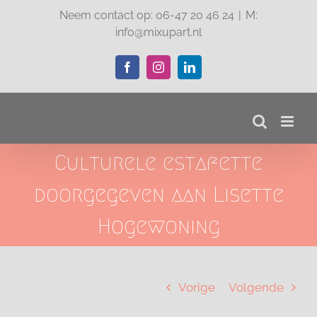
Ga
Neem contact op: 06-47 20 46 24
|
M:
naar
info@mixupart.nl
inhoud
Facebook
Instagram
LinkedIn
Culturele estafette
doorgegeven aan Lisette
Hogewoning
Vorige
Volgende