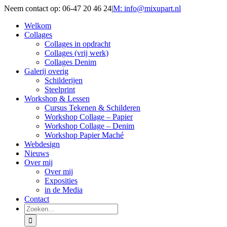
Ga
Neem contact op: 06-47 20 46 24
|
M: info@mixupart.nl
naar
Facebook
Instagram
LinkedIn
Welkom
inhoud
Collages
Collages in opdracht
Collages (vrij werk)
Collages Denim
Galerij overig
Schilderijen
Steelprint
Workshop & Lessen
Cursus Tekenen & Schilderen
Workshop Collage – Papier
Workshop Collage – Denim
Workshop Papier Maché
Webdesign
Nieuws
Over mij
Over mij
Exposities
in de Media
Contact
Zoeken
naar: