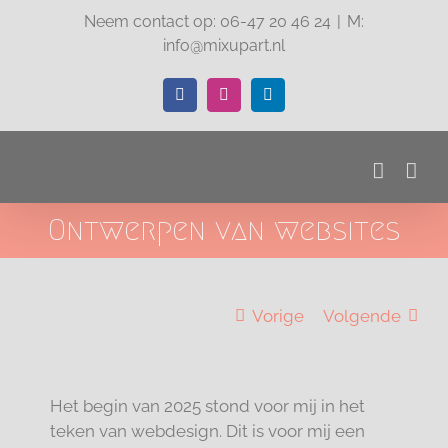
Ga
Neem contact op: 06-47 20 46 24
|
M:
naar
info@mixupart.nl
inhoud
Facebook
Instagram
LinkedIn
Ontwerpen van websites
Vorige
Volgende
Het begin van 2025 stond voor mij in het
teken van webdesign. Dit is voor mij een