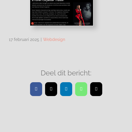
17 februari 2025
|
Webdesign
Deel dit bericht:
Facebook
X
LinkedIn
WhatsApp
E-
mail