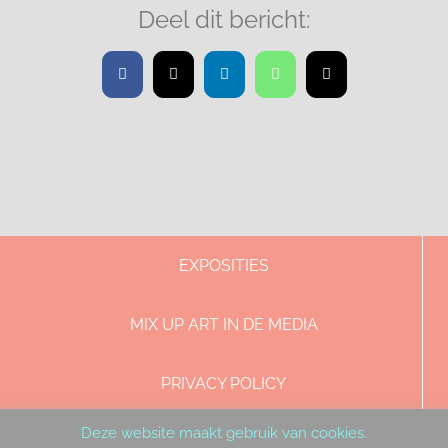
Deel dit bericht:
Facebook
X
LinkedIn
WhatsApp
E-
mail
EXPOSITIES
MIX UP ART IN DE MEDIA
PRIVACY POLICY
Deze website maakt gebruik van cookies.
DISCLAIMER & COPYRIGHT