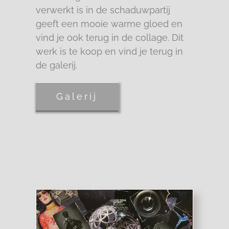
verwerkt is in de schaduwpartij
geeft een mooie warme gloed en
vind je ook terug in de collage. Dit
werk is te koop en vind je terug in
de galerij.
Galerij