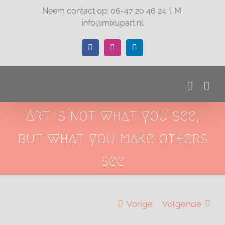
Ga
Neem contact op: 06-47 20 46 24
|
M:
naar
info@mixupart.nl
inhoud
Facebook
Instagram
LinkedIn
Art is not what you see,
but what you make others
see
Vorige
Volgende